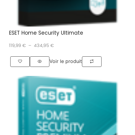
ESET Home Security Ultimate
119,99
€
–
434,95
€
Voir le produit