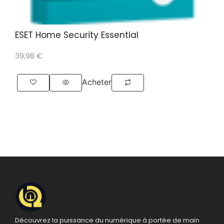
ESET Home Security Essential
39,98
€
Acheter
Découvrez la puissance du numérique à portée de main