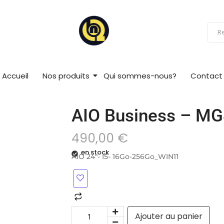
Accueil
Nos produits
Qui sommes-nous?
Contact
AIO Business – M
490,00
€
en stock
AIO 24″- I5- 16Go-256Go_WIN11
Ajouter au panier