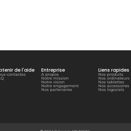
tenir de l'aide
Entreprise
Liens rapides
us-contactez
A propos
Nos produits
AQ
Notre mission
Nos ordinateurs
Notre vision
Nos tablettes
Notre engagement
Nos accessoires
Nos partenaires
Nos logociels