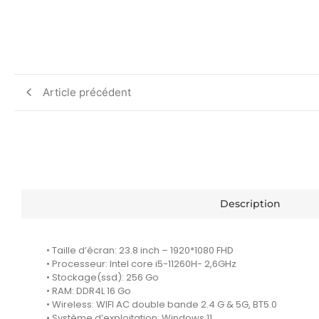
Article précédent
Description
• Taille d’écran: 23.8 inch – 1920*1080 FHD
• Processeur: Intel core i5-11260H- 2,6GHz
• Stockage(ssd): 256 Go
• RAM: DDR4L 16 Go
• Wireless: WIFI AC double bande 2.4 G & 5G, BT5.0
• Système d’exploitation: Windows 11