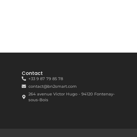
Contact
+33 9 87 79 85 78
contact@bn2smart.com
264 avenue Victor Hugo - 94120 Fontenay-
sous-Bois