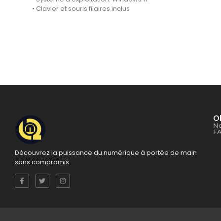
• Clavier et souris filaires inclus
Ob
No
F
Découvrez la puissance du numérique à portée de main
sans compromis.